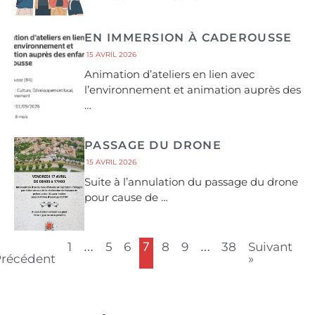
EN IMMERSION À CADEROUSSE
15 AVRIL 2026
Animation d’ateliers en lien avec
l’environnement et animation auprès des
…
PASSAGE DU DRONE
15 AVRIL 2026
Suite à l’annulation du passage du drone
pour cause de …
1
…
5
6
7
8
9
…
38
Suivant
Précédent
»